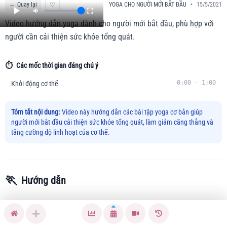
←
Quay lại
♡
YOGA CHO NGƯỜI MỚI BẮT ĐẦU
•
15/5/2021
Video hướng dẫn yoga dành cho người mới bắt đầu, phù hợp với
người cần cải thiện sức khỏe tổng quát.
⏱️
Các mốc thời gian đáng chú ý
0:00
-
1:00
Khởi động cơ thể
Tóm tắt nội dung:
Video này hướng dẫn các bài tập yoga cơ bản giúp
người mới bắt đầu cải thiện sức khỏe tổng quát, làm giảm căng thẳng và
tăng cường độ linh hoạt của cơ thể.
🏃
Hướng dẫn
Bạn cảm thấy căng cơ, mệt mỏi toàn thân sau những ngày
làm việc căng thẳng? Video hướng dẫn này sẽ giúp bạn thư