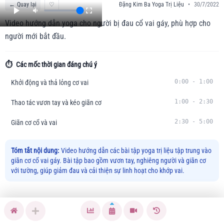
←
Quay lại
♡
Đặng Kim Ba Yoga Trị Liệu
•
30/7/2022
Video hướng dẫn yoga cho người bị đau cổ vai gáy, phù hợp cho
người mới bắt đầu.
⏱️
Các mốc thời gian đáng chú ý
0:00
-
1:00
Khởi động và thả lỏng cơ vai
1:00
-
2:30
Thao tác vươn tay và kéo giãn cơ
2:30
-
5:00
Giãn cơ cổ và vai
Tóm tắt nội dung:
Video hướng dẫn các bài tập yoga trị liệu tập trung vào
giãn cơ cổ vai gáy. Bài tập bao gồm vươn tay, nghiêng người và giãn cơ
với tường, giúp giảm đau và cải thiện sự linh hoạt cho khớp vai.
🏃
Hướng dẫn