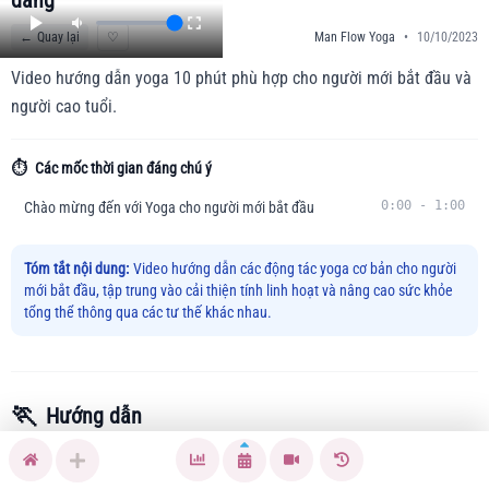
dàng
←
Quay lại
♡
Man Flow Yoga
•
10/10/2023
Video hướng dẫn yoga 10 phút phù hợp cho người mới bắt đầu và
người cao tuổi.
⏱️
Các mốc thời gian đáng chú ý
0:00
-
1:00
Chào mừng đến với Yoga cho người mới bắt đầu
Tóm tắt nội dung:
Video hướng dẫn các động tác yoga cơ bản cho người
mới bắt đầu, tập trung vào cải thiện tính linh hoạt và nâng cao sức khỏe
tổng thể thông qua các tư thế khác nhau.
🏃
Hướng dẫn
Bạn đang cảm thấy thân thể cứng nhắc và không dẻo dai?