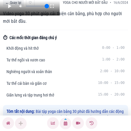
←
Quay lại
♡
YOGA CHO NGƯỜI MỚI BẮT ĐẦU
•
16/6/2024
Video yoga 30 phút giúp cải thiện cân bằng, phù hợp cho người
mới bắt đầu.
⏱️
Các mốc thời gian đáng chú ý
0:00
-
1:00
Khởi động và hít thở
1:00
-
2:00
Tư thế ngồi và vươn cao
2:00
-
10:00
Nghiêng người và xoắn thân
10:00
-
15:00
Tư thế cái bàn và giãn cơ
15:00
-
20:00
Giãn lưng và tập trung hơi thở
Tóm tắt nội dung:
Bài tập yoga cân bằng 30 phút đã hướng dẫn các động
tác từ khởi động hít thở, các tư thế ngồi, nghiêng, xoắn thân, đến việc
giãn cơ lưng an toàn và hiệu quả.