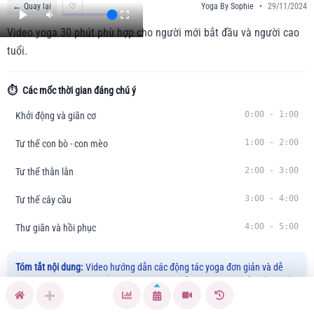
←
Quay lại
♡
Yoga By Sophie
•
29/11/2024
Video yoga 30 phút phù hợp cho người mới bắt đầu và người cao
tuổi.
⏱️
Các mốc thời gian đáng chú ý
0:00
-
1:00
Khởi động và giãn cơ
1:00
-
2:00
Tư thế con bò - con mèo
2:00
-
3:00
Tư thế thằn lằn
3:00
-
4:00
Tư thế cây cầu
4:00
-
5:00
Thư giãn và hồi phục
Tóm tắt nội dung:
Video hướng dẫn các động tác yoga đơn giản và dễ
thực hiện hàng ngày nhằm tăng cường sự dẻo dai và sức khỏe tổng thể.