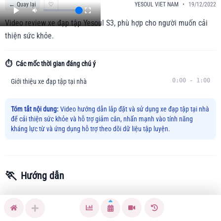
←
Quay lại
♡
YESOUL VIET NAM
•
19/12/2022
Video review xe đạp tập Yesoul S3, phù hợp cho người muốn cải
thiện sức khỏe.
⏱️
Các mốc thời gian đáng chú ý
0:00
-
1:00
Giới thiệu xe đạp tập tại nhà
Tóm tắt nội dung:
Video hướng dẫn lắp đặt và sử dụng xe đạp tập tại nhà
để cải thiện sức khỏe và hỗ trợ giảm cân, nhấn mạnh vào tính năng
kháng lực từ và ứng dụng hỗ trợ theo dõi dữ liệu tập luyện.
🏃
Hướng dẫn
Video này hướng dẫn bạn cách sử dụng xe đạp tập tại nhà
để giảm mỡ hiệu quả. Nếu bạn gặp khó khăn trong việc tìm