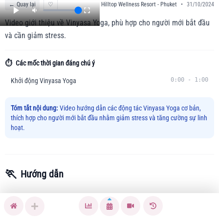
←
Quay lại
♡
Hilltop Wellness Resort - Phuket
•
31/10/2024
Video giới thiệu về Vinyasa Yoga, phù hợp cho người mới bắt đầu
và cần giảm stress.
⏱️
Các mốc thời gian đáng chú ý
0:00
-
1:00
Khởi động Vinyasa Yoga
Tóm tắt nội dung:
Video hướng dẫn các động tác Vinyasa Yoga cơ bản,
thích hợp cho người mới bắt đầu nhằm giảm stress và tăng cường sự linh
hoạt.
🏃
Hướng dẫn
Vinyasa Yoga là phương pháp luyện tập nhẹ nhàng giúp
giảm stress, cải thiện sự linh hoạt và giảm căng thẳng cơ