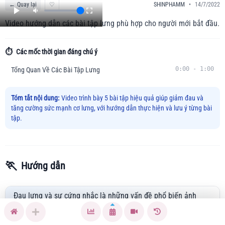
←
Quay lại
♡
SHINPHAMM
•
14/7/2022
Video hướng dẫn các bài tập lưng phù hợp cho người mới bắt đầu.
⏱️
Các mốc thời gian đáng chú ý
0:00
-
1:00
Tổng Quan Về Các Bài Tập Lưng
Tóm tắt nội dung:
Video trình bày 5 bài tập hiệu quả giúp giảm đau và
tăng cường sức mạnh cơ lưng, với hướng dẫn thực hiện và lưu ý từng bài
tập.
🏃
Hướng dẫn
Đau lưng và sự cứng nhắc là những vấn đề phổ biến ảnh
hưởng đến chất lượng cuộc sống của nhiều người. Video này
sẽ giúp bạn học 5 bài tập cơ bản nhưng hiệu quả để giảm