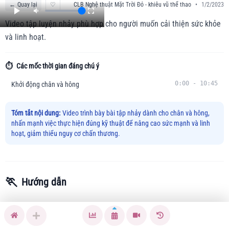
←
Quay lại
♡
CLB Nghệ thuật Mặt Trời Đỏ - khiêu vũ thể thao
•
1/2/2023
Video tập luyện nhảy phù hợp cho người muốn cải thiện sức khỏe
và linh hoạt.
⏱️
Các mốc thời gian đáng chú ý
0:00
-
10:45
Khởi động chân và hông
Tóm tắt nội dung:
Video trình bày bài tập nhảy dành cho chân và hông,
nhấn mạnh việc thực hiện đúng kỹ thuật để nâng cao sức mạnh và linh
hoạt, giảm thiểu nguy cơ chấn thương.
🏃
Hướng dẫn
Bài tập này giúp cải thiện sức mạnh và linh hoạt cho vùng
chân và hông, điều quan trọng để giảm đau và ngăn ngừa