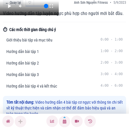
←
Quay lại
♡
Anh Sơn Nguyễn Fitness
•
5/9/2023
Video hướng dẫn tập luyện ngực phù hợp cho người mới bắt đầu.
⏱️
Các mốc thời gian đáng chú ý
0:00
-
1:00
Giới thiệu bài tập và mục tiêu
1:00
-
2:00
Hướng dẫn bài tập 1
2:00
-
3:00
Hướng dẫn bài tập 2
3:00
-
4:00
Hướng dẫn bài tập 3
4:00
-
6:00
Hướng dẫn bài tập 4 và kết thúc
Tóm tắt nội dung:
Video hướng dẫn 4 bài tập cơ ngực với thông tin chi tiết
về kỹ thuật thực hiện và cảm nhận cơ thể để đảm bảo hiệu quả và an
toàn trong tập luyện.