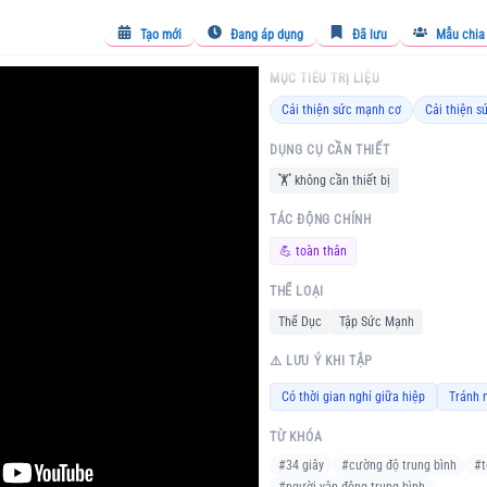
Tạo mới
Đang áp dụng
Đã lưu
Mẫu chia
MỤC TIÊU TRỊ LIỆU
Cải thiện sức mạnh cơ
Cải thiện s
DỤNG CỤ CẦN THIẾT
🏋️
không cần thiết bị
TÁC ĐỘNG CHÍNH
💪
toàn thân
THỂ LOẠI
Thể Dục
Tập Sức Mạnh
⚠️ LƯU Ý KHI TẬP
Có thời gian nghỉ giữa hiệp
Tránh n
TỪ KHÓA
#
34 giây
#
cường độ trung bình
#