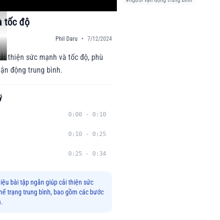
#
người vận động trung bình
 tốc độ
Phil Daru
•
7/12/2024
ải thiện sức mạnh và tốc độ, phù
vận động trung bình.
ý
0:00
-
0:10
0:10
-
0:25
0:25
-
0:34
hiệu bài tập ngắn giúp cải thiện sức
hể trạng trung bình, bao gồm các bước
ả.