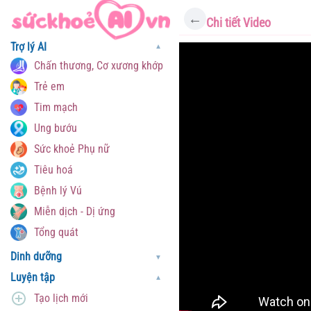
←
Chi tiết Video
Trợ lý AI
▼
Chấn thương, Cơ xương khớp
Trẻ em
Tim mạch
Ung bướu
Sức khoẻ Phụ nữ
Tiêu hoá
Bệnh lý Vú
Miễn dịch - Dị ứng
Tổng quát
Dinh dưỡng
▼
Luyện tập
▼
Tạo lịch mới