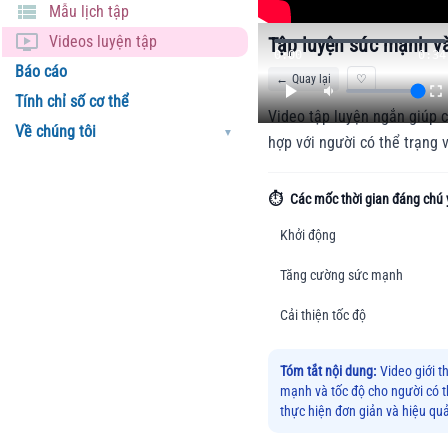
Mẫu lịch tập
Videos luyện tập
Tập luyện sức mạnh và
0:00
0:34
Báo cáo
←
Quay lại
♡
Tính chỉ số cơ thể
Video tập luyện ngắn giúp c
Về chúng tôi
▼
hợp với người có thể trạng 
⏱️
Các mốc thời gian đáng chú 
Khởi động
Tăng cường sức mạnh
Cải thiện tốc độ
Tóm tắt nội dung:
Video giới t
mạnh và tốc độ cho người có t
thực hiện đơn giản và hiệu qu