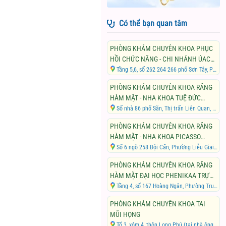
Có thể bạn quan tâm
PHÒNG KHÁM CHUYÊN KHOA PHỤC
HỒI CHỨC NĂNG - CHI NHÁNH ÚAC
CHIROPRACTIC TRỰC THUỘC CÔNG
Tầng 5,6, số 262 264 266 phố Sơn Tây, Phường Trung Liệt, Quận Đống Đa, Thành phố Hà Nội
TY TNHH BỆNH VIỆN PHÒNG KHÁM
PHÒNG KHÁM CHUYÊN KHOA RĂNG
ĐIỀU TRỊ CƠ XƯƠNG KHỚP CHUẨN
HÀM MẶT - NHA KHOA TUỆ ĐỨC
MỸ US
TRỰC THUỘC CÔNG TY TNHH ĐẦU TƯ
Số nhà 86 phố Săn, Thị trấn Liên Quan, Huyện Thạch Thất, Thành phố Hà Nội
VÀ PHÁT TRIỂN TUỆ ĐỨC
PHÒNG KHÁM CHUYÊN KHOA RĂNG
HÀM MẶT - NHA KHOA PICASSO
TRỰC THUỘC CÔNG TY TNHH NHA
Số 6 ngõ 258 Đội Cấn, Phường Liễu Giai, Quận Ba Đình, Thành Phố Hà Nội
KHOA PICASSO VẠN BẢO
PHÒNG KHÁM CHUYÊN KHOA RĂNG
HÀM MẶT ĐẠI HỌC PHENIKAA TRỰC
THUỘC CHI NHÁNH CÔNG TY CỔ
Tầng 4, số 167 Hoàng Ngân, Phường Trung Hòa, Quận Cầu Giấy, Thành phố Hà Nội
PHẦN Y HỌC VĨNH THIỆN
PHÒNG KHÁM CHUYÊN KHOA TAI
MŨI HỌNG
Tổ 3, xóm 4, thôn Long Phú (tại nhà ông Đỗ Văn Tuân), Xã Hòa Thạch, Huyện Quốc Oai, Thành phố Hà Nội