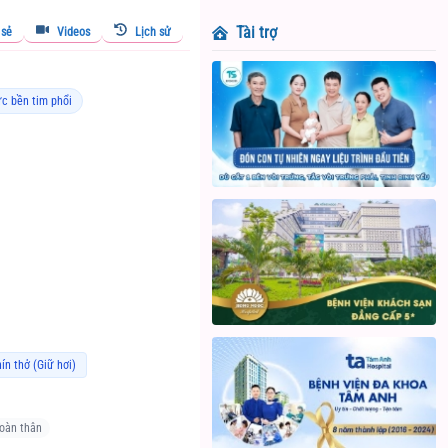
Tài trợ
 sẻ
Videos
Lịch sử
ức bền tim phổi
ín thở (Giữ hơi)
toàn thân