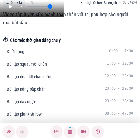
←
Quay lại
♡
Kaleigh Cohen Strength
•
2/1/2024
Video tập luyện sức mạnh toàn thân với tạ, phù hợp cho người
mới bắt đầu.
⏱️
Các mốc thời gian đáng chú ý
0:00
-
1:00
Khởi động
1:00
-
12:00
Bài tập squat một chân
12:00
-
23:00
Bài tập deadlift chân đứng
23:00
-
29:00
Bài tập nâng bắp chân
29:00
-
38:00
Bài tập đẩy ngực
38:00
-
47:00
Bài tập plank và row
47:00
-
53:00
Bài tập gập bụng
53:00
-
60:00
Kết thúc và giãn cơ