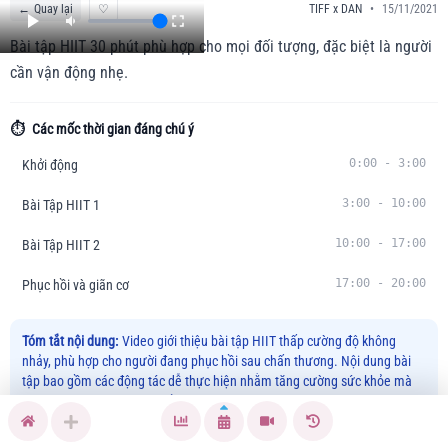
←
Quay lại
♡
TIFF x DAN
•
15/11/2021
Bài tập HIIT 30 phút phù hợp cho mọi đối tượng, đặc biệt là người
cần vận động nhẹ.
⏱️
Các mốc thời gian đáng chú ý
0:00
-
3:00
Khởi động
3:00
-
10:00
Bài Tập HIIT 1
10:00
-
17:00
Bài Tập HIIT 2
17:00
-
20:00
Phục hồi và giãn cơ
Tóm tắt nội dung:
Video giới thiệu bài tập HIIT thấp cường độ không
nhảy, phù hợp cho người đang phục hồi sau chấn thương. Nội dung bài
tập bao gồm các động tác dễ thực hiện nhằm tăng cường sức khỏe mà
không gây áp lực lên cơ thể.