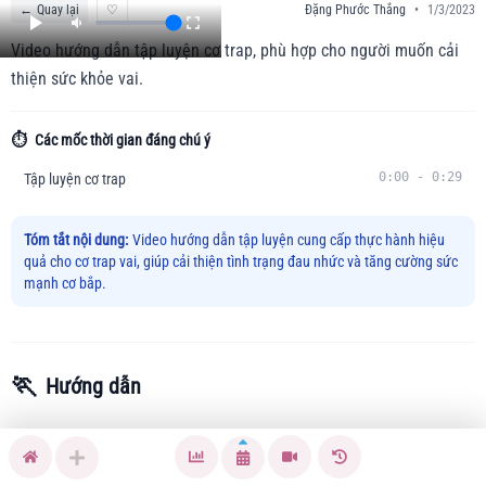
←
Quay lại
♡
Đặng Phước Thắng
•
1/3/2023
Video hướng dẫn tập luyện cơ trap, phù hợp cho người muốn cải
thiện sức khỏe vai.
⏱️
Các mốc thời gian đáng chú ý
0:00
-
0:29
Tập luyện cơ trap
Tóm tắt nội dung:
Video hướng dẫn tập luyện cung cấp thực hành hiệu
quả cho cơ trap vai, giúp cải thiện tình trạng đau nhức và tăng cường sức
mạnh cơ bắp.
🏃
Hướng dẫn
Bạn có cảm giác đau nhức, căng cứng vùng vai và cổ? Bài
tập này giúp tăng cường sức mạnh và tính cơ động của cơ