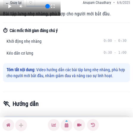
←
Quay lại
♡
Anupam Chaudhary
•
6/6/2025
Bài tập lưng nhẹ nhàng, phù hợp cho người mới bắt đầu.
⏱️
Các mốc thời gian đáng chú ý
0:00
-
0:30
Khởi động nhẹ nhàng
0:30
-
1:00
Kéo dãn cơ lưng
Tóm tắt nội dung:
Video hướng dẫn các bài tập lưng nhẹ nhàng, phù hợp
cho người mới bắt đầu, nhằm giảm đau và nâng cao sự linh hoạt.
🏃
Hướng dẫn
Nhiều người gặp phải tình trạng đau lưng do ngồi nhiều, ít
vận động hoặc căng thẳng. Video này cung cấp bài tập kéo