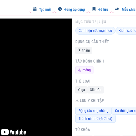
Tạo mới
Đang áp dụng
Đã lưu
Mẫu chia
MỤC TIÊU TRỊ LIỆU
Cải thiện sức mạnh cơ
Kiểm soát 
DỤNG CỤ CẦN THIẾT
🏋️
thảm
TÁC ĐỘNG CHÍNH
💪
mông
THỂ LOẠI
Yoga
Giãn Cơ
⚠️ LƯU Ý KHI TẬP
Động tác nhẹ nhàng
Có thời gian n
Tránh nín thở (Giữ hơi)
TỪ KHÓA