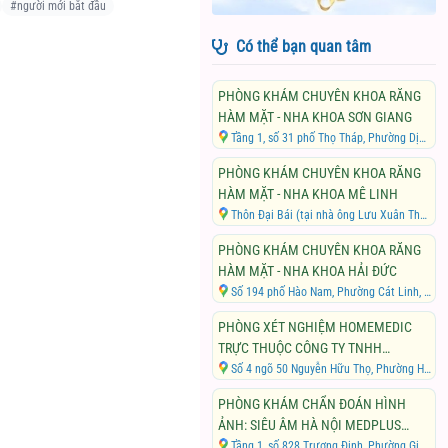
#
người mới bắt đầu
Có thể bạn quan tâm
PHÒNG KHÁM CHUYÊN KHOA RĂNG
HÀM MẶT - NHA KHOA SƠN GIANG
Tầng 1, số 31 phố Thọ Tháp, Phường Dịch Vọng, Quận Cầu Giấy, Thành phố Hà Nội
PHÒNG KHÁM CHUYÊN KHOA RĂNG
HÀM MẶT - NHA KHOA MÊ LINH
Thôn Đại Bái (tại nhà ông Lưu Xuân Thắng), Xã Đại Thịnh, Huyện Mê Linh, Thành phố Hà Nội
PHÒNG KHÁM CHUYÊN KHOA RĂNG
HÀM MẶT - NHA KHOA HẢI ĐỨC
Số 194 phố Hào Nam, Phường Cát Linh, Quận Đống Đa, Thành phố Hà Nội
PHÒNG XÉT NGHIỆM HOMEMEDIC
TRỰC THUỘC CÔNG TY TNHH
THƯƠNG MẠI VÀ DỊCH VỤ Y TẾ TÂM
Số 4 ngõ 50 Nguyễn Hữu Thọ, Phường Hoàng Liệt, Quận Hoàng Mai, Thành phố Hà Nội
ĐỨC
PHÒNG KHÁM CHẨN ĐOÁN HÌNH
ẢNH: SIÊU ÂM HÀ NỘI MEDPLUS
TRỰC THUỘC CÔNG TY TNHH
Tầng 1, số 828 Trương Định, Phường Giáp Bát, Quận Hoàng Mai, Thành phố Hà Nội