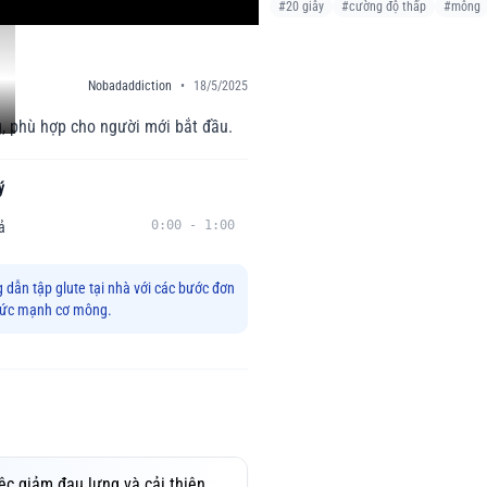
#
20 giây
#
cường độ thấp
#
mông
Nobadaddiction
•
18/5/2025
, phù hợp cho người mới bắt đầu.
ý
0:00
-
1:00
ả
 dẫn tập glute tại nhà với các bước đơn
 sức mạnh cơ mông.
ệc giảm đau lưng và cải thiện