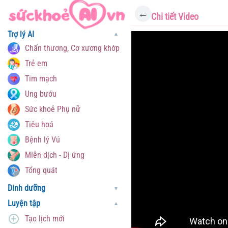
←
Chi tiết Video
Trợ lý AI
▼
Chấn thương, Cơ xương khớp
Trẻ em
Tim mạch
Ung bướu
Sức khoẻ Phụ nữ
Tiêu hoá
Bệnh lý Vú
Miễn dịch - Dị ứng
Tổng quát
Dinh dưỡng
▼
Luyện tập
▼
Tạo lịch mới