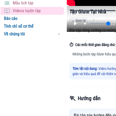
Mẫu lịch tập
Videos luyện tập
Tập Glute Tại Nhà
0:00
0:20
Báo cáo
←
Quay lại
♡
Tính chỉ số cơ thể
Bài tập tăng cường cơ mông
Về chúng tôi
▼
⏱️
Các mốc thời gian đáng chú 
Những bước tập Glute hiệu qu
Tóm tắt nội dung:
Video hướng
giản và hiệu quả để cải thiện
🏃
Hướng dẫn
Bài tập này hướng đến vi