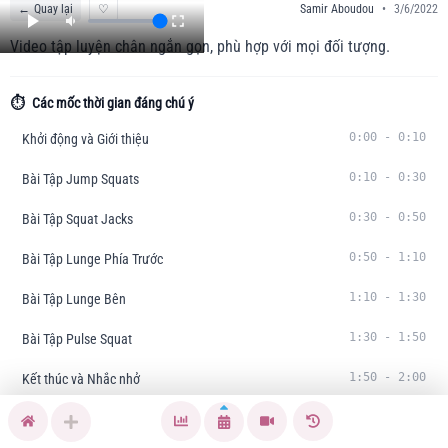
←
Quay lại
♡
Samir Aboudou
•
3/6/2022
Video tập luyện chân ngắn gọn, phù hợp với mọi đối tượng.
⏱️
Các mốc thời gian đáng chú ý
0:00
-
0:10
Khởi động và Giới thiệu
0:10
-
0:30
Bài Tập Jump Squats
0:30
-
0:50
Bài Tập Squat Jacks
0:50
-
1:10
Bài Tập Lunge Phía Trước
1:10
-
1:30
Bài Tập Lunge Bên
1:30
-
1:50
Bài Tập Pulse Squat
1:50
-
2:00
Kết thúc và Nhắc nhở
Tóm tắt nội dung:
Hướng dẫn 5 bài tập chân tại nhà không cần thiết bị với