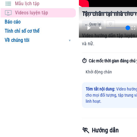
Mẫu lịch tập
Videos luyện tập
Tập chân tại nhà cho 
0:00
12:09
Báo cáo
←
Quay lại
♡
Tính chỉ số cơ thể
Video hướng dẫn tập luyện 
Về chúng tôi
▼
và nữ.
⏱️
Các mốc thời gian đáng chú 
Khởi động chân
Tóm tắt nội dung:
Video hướng
cho mọi đối tượng, tập trung 
linh hoạt.
🏃
Hướng dẫn