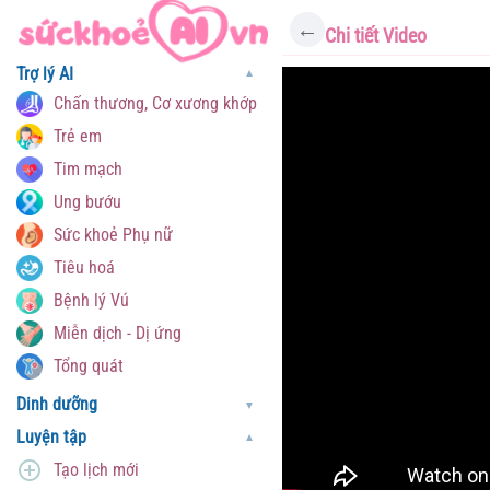
←
Chi tiết Video
Trợ lý AI
▼
Chấn thương, Cơ xương khớp
Trẻ em
Tim mạch
Ung bướu
Sức khoẻ Phụ nữ
Tiêu hoá
Bệnh lý Vú
Miễn dịch - Dị ứng
Tổng quát
Dinh dưỡng
▼
Luyện tập
▼
Tạo lịch mới