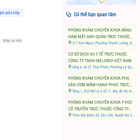
ghỉ giữa hiệp
Có thể bạn quan tâm
PHÒNG KHÁM CHUYÊN KHOA RĂNG
HÀM MẶT ANH QUÂN TRỰC THUỘC
#
tập tại nhà
CÔNG TY CỔ PHẦN THƯƠNG MẠI VÀ
317 Kim Ngưu, Phường Thanh Lương, Quận Hai Bà Trưng, Thành phố Hà Nội
DỊCH VỤ TRUYỀN THÔNG ANH QUÂN
CƠ SỞ DỊCH VỤ Y TẾ TRỰC THUỘC
HÀ NỘI
CÔNG TY TNHH MEIJIBIO VIỆT NAM
tầng 6, số 21 Thái Phiên, Phường Lê Đại Hành, Quận Hai Bà Trưng, Thành phố Hà Nội
PHÒNG KHÁM CHUYÊN KHOA PHỤ
SẢN ƯƠM MẦM HẠNH PHÚC TRỰC
THUỘC CÔNG TY CỔ PHẦN ĐẦU TƯ
Tầng 1, A33-NV14, ô số 17, khu đô thị mới hai bên đường Lê Trọng Tấn, Xã An Khánh, Huyện Hoài Đức, Thành phố Hà Nội
INDC GROUP
PHÒNG KHÁM CHUYÊN KHOA Y HỌC
CỔ TRUYỀN TRỰC THUỘC CÔNG TY
CỔ PHẦN NAM DƯỢC PHÚC LÂM
Thôn Bát Đàm, Xã Tản Lĩnh, Huyện Ba Vì, Thành phố Hà Nội ( tại nhà ông Bùi Huy Đạt)