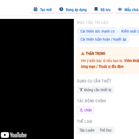
Tạo mới
Đang áp dụng
Đã lưu
Mẫu chia
MỤC TIÊU TRỊ LIỆU
Cải thiện sức mạnh cơ
Kiểm soát 
Cải thiện tuần hoàn / huyết áp
⚠️
THẬN TRỌNG
Hỏi ý kiến bác sĩ nếu bạn bị:
Viêm khớp
lưng mạn / Thoát vị đĩa đệm
DỤNG CỤ CẦN THIẾT
🏋️
không cần thiết bị
TÁC ĐỘNG CHÍNH
💪
chân
THỂ LOẠI
Tập Luyện
Thể Dục