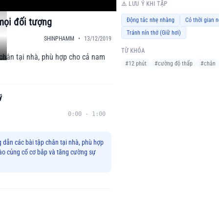
⚠️ LƯU Ý KHI TẬP
mọi đối tượng
Động tác nhẹ nhàng
Có thời gian n
Tránh nín thở (Giữ hơi)
SHINPHAMM
•
13/12/2019
TỪ KHÓA
chân tại nhà, phù hợp cho cả nam
#
12 phút
#
cường độ thấp
#
chân
ý
0:00
-
1:00
 dẫn các bài tập chân tại nhà, phù hợp
vào củng cố cơ bắp và tăng cường sự