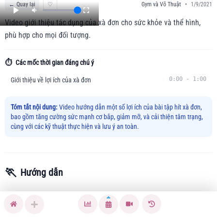
←
Quay lại
♡
Gym và Võ Thuật
•
1/9/2021
Video giới thiệu tác dụng của xà đơn cho sức khỏe và thể hình,
phù hợp cho mọi đối tượng.
⏱️
Các mốc thời gian đáng chú ý
0:00
-
1:00
Giới thiệu về lợi ích của xà đơn
Tóm tắt nội dung:
Video hướng dẫn một số lợi ích của bài tập hít xà đơn,
bao gồm tăng cường sức mạnh cơ bắp, giảm mỡ, và cải thiện tâm trạng,
cùng với các kỹ thuật thực hiện và lưu ý an toàn.
🏃
Hướng dẫn
Bạn gặp khó khăn trong việc duy trì sức khỏe và hình thể?
Bài tập hít xà đơn chính là giải pháp giúp bạn cải thiện sức