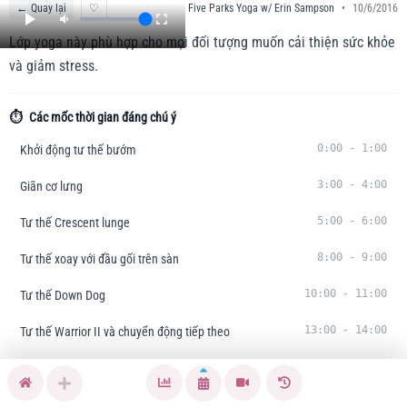
←
Quay lại
♡
Five Parks Yoga w/ Erin Sampson
•
10/6/2016
Lớp yoga này phù hợp cho mọi đối tượng muốn cải thiện sức khỏe
và giảm stress.
⏱️
Các mốc thời gian đáng chú ý
0:00
-
1:00
Khởi động tư thế bướm
3:00
-
4:00
Giãn cơ lưng
5:00
-
6:00
Tư thế Crescent lunge
8:00
-
9:00
Tư thế xoay với đầu gối trên sàn
10:00
-
11:00
Tư thế Down Dog
13:00
-
14:00
Tư thế Warrior II và chuyển động tiếp theo
15:00
-
16:00
Tư thế Half Moon
19:00
-
20:00
Kết thúc và thư giãn