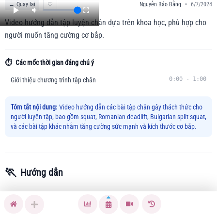
←
Quay lại
♡
Nguyễn Bảo Bằng
•
6/7/2024
Video hướng dẫn tập luyện chân dựa trên khoa học, phù hợp cho
người muốn tăng cường cơ bắp.
⏱️
Các mốc thời gian đáng chú ý
0:00
-
1:00
Giới thiệu chương trình tập chân
Tóm tắt nội dung:
Video hướng dẫn các bài tập chân gây thách thức cho
người luyện tập, bao gồm squat, Romanian deadlift, Bulgarian split squat,
và các bài tập khác nhằm tăng cường sức mạnh và kích thước cơ bắp.
🏃
Hướng dẫn
Bài tập chân với trọng lượng nặng thường gây ra sự đau
nhức và căng cứng cho nhiều người. Video này hướng dẫn