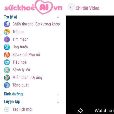
←
Chi tiết Video
Trợ lý AI
▼
Chấn thương, Cơ xương khớp
Trẻ em
Tim mạch
Ung bướu
Sức khoẻ Phụ nữ
Tiêu hoá
Bệnh lý Vú
Miễn dịch - Dị ứng
Tổng quát
Dinh dưỡng
▼
Luyện tập
▼
Tạo lịch mới