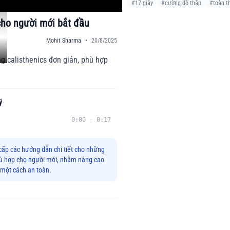
#
17 giây
#
cường độ thấp
#
toàn t
cho người mới bắt đầu
Mohit Sharma
•
20/8/2025
g calisthenics đơn giản, phù hợp
ý
0:00
-
0:17
cấp các hướng dẫn chi tiết cho những
phù hợp cho người mới, nhằm nâng cao
 một cách an toàn.