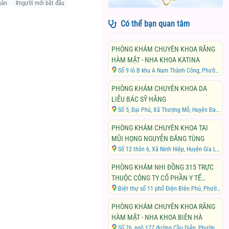
hân
#
người mới bắt đầu
Có thể bạn quan tâm
PHÒNG KHÁM CHUYÊN KHOA RĂNG
HÀM MẶT - NHA KHOA KATINA
Số 9 lô B khu A Nam Thành Công, Phường Láng Hạ, Quận Đống Đa, Thành phố Hà Nội
PHÒNG KHÁM CHUYÊN KHOA DA
LIỄU BÁC SỸ HẰNG
Số 5, Đại Phú, Xã Thượng Mỗ, Huyện Đan Phượng, Thành phố Hà Nội
PHÒNG KHÁM CHUYÊN KHOA TAI
MŨI HỌNG NGUYỄN ĐĂNG TÙNG
Số 12 thôn 6, Xã Ninh Hiệp, Huyện Gia Lâm, Thành phố Hà Nội
PHÒNG KHÁM NHI ĐỒNG 315 TRỰC
THUỘC CÔNG TY CỔ PHẦN Y TẾ
CHẤN VĂN
Biệt thự số 11 phố Điện Biên Phủ, Phường Điện Biên, Quận Ba Đình, Thành phố Hà Nội
PHÒNG KHÁM CHUYÊN KHOA RĂNG
HÀM MẶT - NHA KHOA BIÊN HÀ
Số 76, ngõ 177 đường Cầu Diễn, Phường Phúc Diễn, Quận Bắc Từ Liêm, Thành phố Hà Nội