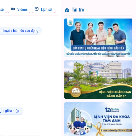
Tài trợ
 sẻ
Videos
Lịch sử
inh hoạt / biên độ vận động
ghỉ giữa hiệp