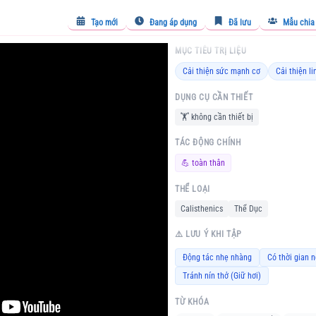
Tạo mới
Đang áp dụng
Đã lưu
Mẫu chia
MỤC TIÊU TRỊ LIỆU
Cải thiện sức mạnh cơ
Cải thiện l
DỤNG CỤ CẦN THIẾT
🏋️
không cần thiết bị
TÁC ĐỘNG CHÍNH
💪
toàn thân
THỂ LOẠI
Calisthenics
Thể Dục
⚠️ LƯU Ý KHI TẬP
Động tác nhẹ nhàng
Có thời gian n
Tránh nín thở (Giữ hơi)
TỪ KHÓA