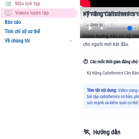
Mẫu lịch tập
Videos luyện tập
Kỹ năng Calisthenics 
0:00
0:17
Báo cáo
←
Quay lại
♡
Tính chỉ số cơ thể
Video hướng dẫn các kỹ năn
Về chúng tôi
▼
cho người mới bắt đầu.
⏱️
Các mốc thời gian đáng chú 
Kỹ Năng Calisthenics Căn Bản
Tóm tắt nội dung:
Video cung 
bài tập calisthenics cơ bản, 
sức mạnh và kiểm soát cơ thể
🏃
Hướng dẫn