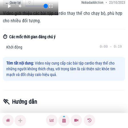
←
Quay lại
♡
Nobadaddiction
•
23/10/2023
Video giới thiệu các bài tập cardio thay thế cho chạy bộ, phù hợp
cho nhiều đối tượng.
⏱️
Các mốc thời gian đáng chú ý
0:00
-
0:19
Khởi động
Tóm tắt nội dung:
Video này cung cấp các bài tập cardio thay thế cho
những người không thích chạy, với trọng tâm là cải thiện sức khỏe tim
mạch và đốt cháy calo hiệu quả.
🏃
Hướng dẫn
Nếu bạn gặp khó khăn trong việc duy trì hoạt động tim mạch
hiệu quả vì không thích chạy, thì video này sẽ giới thiệu 5 bài