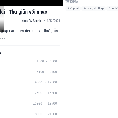
TỪ KHÓA
#
55 phút
#
cường độ thấp
#
đau l
ai - Thư giãn với nhạc
Yoga By Sophie
•
1/12/2021
giúp cải thiện dẻo dai và thư giãn,
đầu.
ý
1:00
-
6:00
6:00
-
9:00
9:00
-
12:00
12:00
-
15:00
15:00
-
18:00
18:00
-
21:00