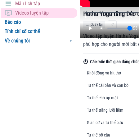
Mẫu lịch tập
Videos luyện tập
Hatha Yoga tăng Dẻo d
0:00
55:29
Báo cáo
←
Quay lại
♡
Tính chỉ số cơ thể
Video tập luyện Hatha Yoga 
Về chúng tôi
▼
phù hợp cho người mới bắt 
⏱️
Các mốc thời gian đáng chú 
Khởi động và hít thở
Tư thế cái bàn và con bò
Tư thế chó úp mặt
Tư thế trăng lưỡi liềm
Giãn cơ và tư thế cứu
Tư thế bồ câu