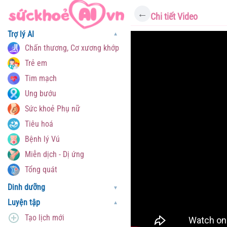
←
Chi tiết Video
Trợ lý AI
▼
Chấn thương, Cơ xương khớp
Trẻ em
Tim mạch
Ung bướu
Sức khoẻ Phụ nữ
Tiêu hoá
Bệnh lý Vú
Miễn dịch - Dị ứng
Tổng quát
Dinh dưỡng
▼
Luyện tập
▼
Tạo lịch mới