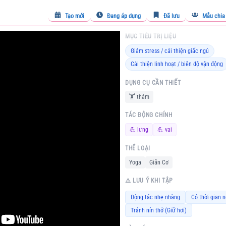
Tạo mới
Đang áp dụng
Đã lưu
Mẫu chia
MỤC TIÊU TRỊ LIỆU
Giảm stress / cải thiện giấc ngủ
Cải thiện linh hoạt / biên độ vận động
DỤNG CỤ CẦN THIẾT
🏋️
thảm
TÁC ĐỘNG CHÍNH
💪
lưng
💪
vai
THỂ LOẠI
Yoga
Giãn Cơ
⚠️ LƯU Ý KHI TẬP
Động tác nhẹ nhàng
Có thời gian n
Tránh nín thở (Giữ hơi)