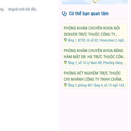
ưng
#
người mới bắt đầu
Có thể bạn quan tâm
PHÒNG KHÁM CHUYÊN KHOA NỘI
DENVER TRỰC THUỘC CÔNG TY
TNHH XUẤT KHẨU THAILISH
tầng 1, BT02, lô số 02, Vinaconex 2, ngõ 67 Phùng Khoang, Phường Trung Văn, Quận Nam Từ Liêm, Thành phố Hà Nội
PHÒNG KHÁM CHUYÊN KHOA RĂNG
HÀM MẶT DR. HÀ TRỰC THUỘC CÔNG
TY TNHH ĐẦU TƯ VÀ PHÁT TRIỂN Y
Tầng 1, số 10 Lý Nam Đế, Phường Hàng Mã, Quận Hoàn Kiếm, Thành phố Hà Nội
TẾ BÌNH AN
PHÒNG XÉT NGHIỆM TRỰC THUỘC
CHI NHÁNH CÔNG TY TNHH CHĂM
SÓC SỨC KHOẺ CỘNG ĐỒNG GCARE-
Tầng 3 phòng 401 tầng 4, số 15 ngõ 143 Trung Kính, Phường Trung Hòa, Quận Cầu Giấy, Thành phố Hà Nội
PHÒNG KHÁM GALANT