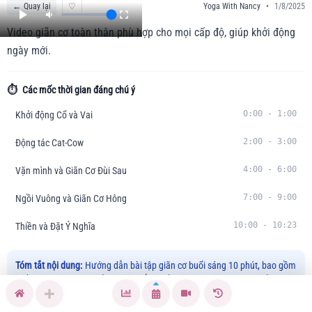
←
Quay lại
♡
Yoga With Nancy
•
1/8/2025
Video giãn cơ toàn thân phù hợp cho mọi cấp độ, giúp khởi động
ngày mới.
⏱️
Các mốc thời gian đáng chú ý
0:00
-
1:00
Khởi động Cổ và Vai
2:00
-
3:00
Động tác Cat-Cow
4:00
-
6:00
Vặn mình và Giãn Cơ Đùi Sau
7:00
-
9:00
Ngồi Vuông và Giãn Cơ Hông
10:00
-
10:23
Thiền và Đặt Ý Nghĩa
Tóm tắt nội dung:
Hướng dẫn bài tập giãn cơ buổi sáng 10 phút, bao gồm
nhiều động tác giúp giảm căng thẳng, cải thiện độ linh hoạt và khởi động
cơ thể cho một ngày mới tràn đầy năng lượng.