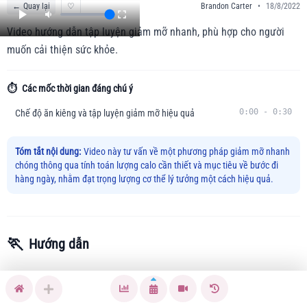
←
Quay lại
♡
Brandon Carter
•
18/8/2022
Video hướng dẫn tập luyện giảm mỡ nhanh, phù hợp cho người
muốn cải thiện sức khỏe.
⏱️
Các mốc thời gian đáng chú ý
0:00
-
0:30
Chế độ ăn kiêng và tập luyện giảm mỡ hiệu quả
Tóm tắt nội dung:
Video này tư vấn về một phương pháp giảm mỡ nhanh
chóng thông qua tính toán lượng calo cần thiết và mục tiêu về bước đi
hàng ngày, nhằm đạt trọng lượng cơ thể lý tưởng một cách hiệu quả.
🏃
Hướng dẫn
Bài tập này giúp người tập giảm mỡ nhanh chóng và hiệu
quả, thúc đẩy cơ bắp phát triển đồng thời duy trì sức khỏe.