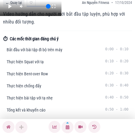
←
Quay lại
♡
An Nguyễn Fitness
•
17/10/2024
Video hướng dẫn cho người mới bắt đầu tập luyện, phù hợp với
nhiều đối tượng.
⏱️
Các mốc thời gian đáng chú ý
0:00
-
0:10
Bắt đầu với bài tập đi bộ trên máy
0:10
-
0:20
Thực hiện Squat với tạ
0:20
-
0:30
Thực hiện Bent-over Row
0:30
-
0:40
Thực hiện chống đẩy
0:40
-
0:50
Thực hiện bài tập với tạ nhẹ
0:50
-
1:00
Tổng kết và khuyến cáo
Tóm tắt nội dung:
Video hướng dẫn người mới bắt đầu tập gym với bài
tập đi bộ, squat, chống đẩy và các động tác cơ bản khác giúp tăng cường