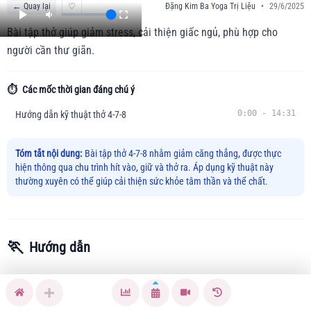
←
Quay lại
♡
Đặng Kim Ba Yoga Trị Liệu
•
29/6/2025
Bài tập thở giúp giảm stress, cải thiện giấc ngủ, phù hợp cho
người cần thư giãn.
⏱️
Các mốc thời gian đáng chú ý
0:00
-
14:31
Hướng dẫn kỹ thuật thở 4-7-8
Tóm tắt nội dung:
Bài tập thở 4-7-8 nhằm giảm căng thẳng, được thực
hiện thông qua chu trình hít vào, giữ và thở ra. Áp dụng kỹ thuật này
thường xuyên có thể giúp cải thiện sức khỏe tâm thần và thể chất.
🏃
Hướng dẫn
Bài tập thở 4-7-8 giúp giải quyết vấn đề căng thẳng, lo âu và
khó ngủ. Kỹ thuật này kích thích phản xạ thư giãn, giảm nhịp