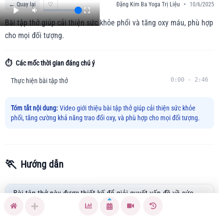
←
Quay lại
♡
Đặng Kim Ba Yoga Trị Liệu
•
10/6/2025
Bài tập thở giúp cải thiện sức khỏe phổi và tăng oxy máu, phù hợp
cho mọi đối tượng.
⏱️
Các mốc thời gian đáng chú ý
0:00
-
2:46
Thực hiện bài tập thở
Tóm tắt nội dung:
Video giới thiệu bài tập thở giúp cải thiện sức khỏe
phổi, tăng cường khả năng trao đổi oxy, và phù hợp cho mọi đối tượng.
🏃
Hướng dẫn
Bài tập thở này được thiết kế để giải quyết vấn đề về sức
khỏe phổi như khó thở, giảm khả năng trao đổi oxy. Video
này hướng dẫn bạn các kỹ thuật thở đơn giản nhưng hiệu