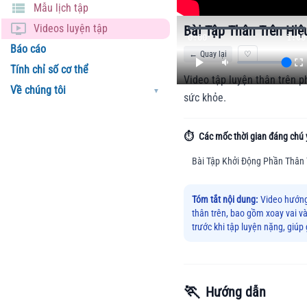
Mẫu lịch tập
Videos luyện tập
Bài Tập Thân Trên Hiệ
0:00
1:00
Báo cáo
←
Quay lại
♡
Tính chỉ số cơ thể
Video tập luyện thân trên 
Về chúng tôi
▼
sức khỏe.
⏱️
Các mốc thời gian đáng chú 
Bài Tập Khởi Động Phần Thân 
Tóm tắt nội dung:
Video hướng
thân trên, bao gồm xoay vai 
trước khi tập luyện nặng, giúp
🏃
Hướng dẫn