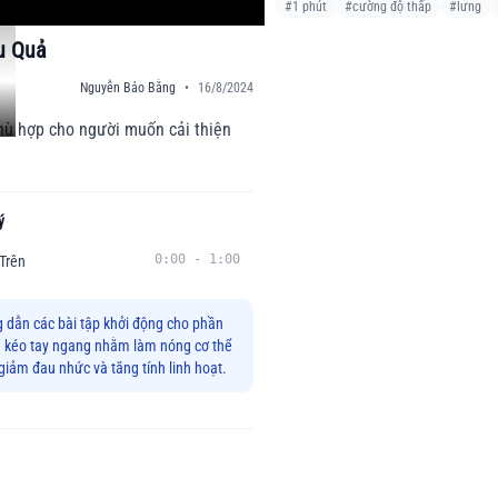
#
1 phút
#
cường độ thấp
#
lưng
u Quả
Nguyễn Bảo Bằng
•
16/8/2024
phù hợp cho người muốn cải thiện
ý
0:00
-
1:00
Trên
 dẫn các bài tập khởi động cho phần
và kéo tay ngang nhằm làm nóng cơ thể
 giảm đau nhức và tăng tính linh hoạt.