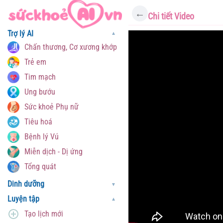
←
Chi tiết Video
Trợ lý AI
▼
Chấn thương, Cơ xương khớp
Trẻ em
Tim mạch
Ung bướu
Sức khoẻ Phụ nữ
Tiêu hoá
Bệnh lý Vú
Miễn dịch - Dị ứng
Tổng quát
Dinh dưỡng
▼
Luyện tập
▼
Tạo lịch mới