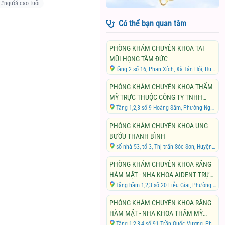
#
người cao tuổi
Có thể bạn quan tâm
PHÒNG KHÁM CHUYÊN KHOA TAI
MŨI HỌNG TÂM ĐỨC
tầng 2 số 16, Phan Xích, Xã Tân Hội, Huyện Đan Phượng, Thành phố Hà Nội
PHÒNG KHÁM CHUYÊN KHOA THẨM
MỸ TRỰC THUỘC CÔNG TY TNHH
THẨM MỸ VIỆN TUẤN KOREA
Tầng 1,2,3 số 9 Hoàng Sâm, Phường Nghĩa Đô, Quận Cầu Giấy, Thành phố Hà Nội
PHÒNG KHÁM CHUYÊN KHOA UNG
BƯỚU THANH BÌNH
số nhà 53, tổ 3, Thị trấn Sóc Sơn, Huyện Sóc Sơn, Thành phố Hà Nội
PHÒNG KHÁM CHUYÊN KHOA RĂNG
HÀM MẶT - NHA KHOA AIDENT TRỰC
THUỘC CÔNG TY CỔ PHẦN NHA
Tầng hầm 1,2,3 số 20 Liễu Giai, Phường Cống Vị, Quận Ba Đình, Thành phố Hà Nội
KHOA CÔNG NGHỆ CAO AIDENT
PHÒNG KHÁM CHUYÊN KHOA RĂNG
HÀM MẶT - NHA KHOA THẨM MỸ
VINDENTAL LUXURY TRỰC THUỘC
Tầng 1,2,3,4 số 91 Trần Quốc Vượng, Phường Dịch Vọng Hậu, Quận Cầu Giấy, Thành phố Hà Nội