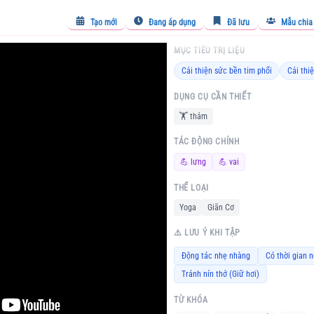
Tạo mới
Đang áp dụng
Đã lưu
Mẫu chia
MỤC TIÊU TRỊ LIỆU
Cải thiện sức bền tim phổi
Cải thi
DỤNG CỤ CẦN THIẾT
🏋️
thảm
TÁC ĐỘNG CHÍNH
💪
lưng
💪
vai
THỂ LOẠI
Yoga
Giãn Cơ
⚠️ LƯU Ý KHI TẬP
Động tác nhẹ nhàng
Có thời gian n
Tránh nín thở (Giữ hơi)
TỪ KHÓA