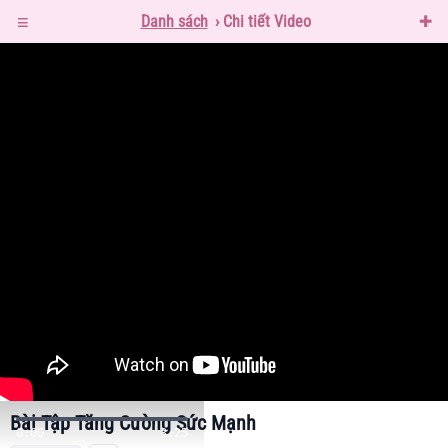
≡
Danh sách
›
Chi tiết Video
✚
Bài Tập Tăng Cường Sức Mạnh
0:00
3:25