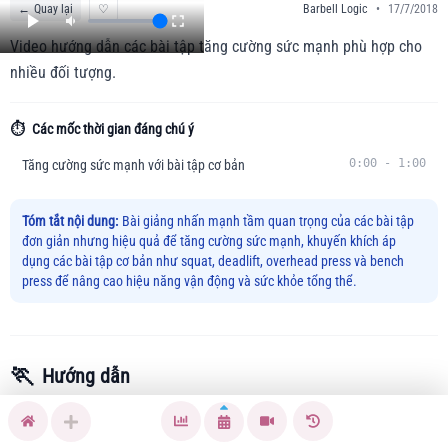
←
Quay lại
♡
Barbell Logic
•
17/7/2018
Video hướng dẫn các bài tập tăng cường sức mạnh phù hợp cho
nhiều đối tượng.
⏱️
Các mốc thời gian đáng chú ý
0:00
-
1:00
Tăng cường sức mạnh với bài tập cơ bản
Tóm tắt nội dung:
Bài giảng nhấn mạnh tầm quan trọng của các bài tập
đơn giản nhưng hiệu quả để tăng cường sức mạnh, khuyến khích áp
dụng các bài tập cơ bản như squat, deadlift, overhead press và bench
press để nâng cao hiệu năng vận động và sức khỏe tổng thể.
🏃
Hướng dẫn
Bài tập này nhằm mục đích giải quyết tình trạng yếu cơ, giúp