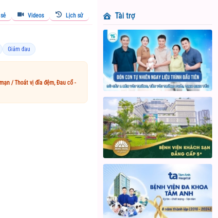
Tài trợ
 sẻ
Videos
Lịch sử
Giảm đau
mạn / Thoát vị đĩa đệm, Đau cổ -