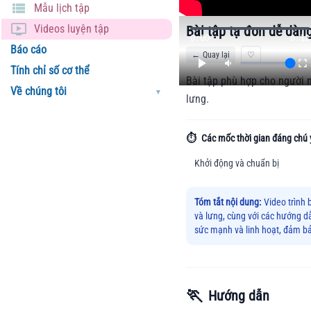
Mẫu lịch tập
Videos luyện tập
Bài tập tạ đơn dễ dàn
0:00
0:12
Báo cáo
←
Quay lại
♡
Tính chỉ số cơ thể
Bài tập phù hợp cho người 
Về chúng tôi
▼
lưng.
⏱️
Các mốc thời gian đáng chú 
Khởi động và chuẩn bị
Tóm tắt nội dung:
Video trình 
và lưng, cùng với các hướng dẫ
sức mạnh và linh hoạt, đảm bảo
🏃
Hướng dẫn