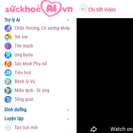
←
Chi tiết Video
Trợ lý AI
▼
Chấn thương, Cơ xương khớp
Trẻ em
Tim mạch
Ung bướu
Sức khoẻ Phụ nữ
Tiêu hoá
Bệnh lý Vú
Miễn dịch - Dị ứng
Tổng quát
Dinh dưỡng
▼
Luyện tập
▼
Tạo lịch mới