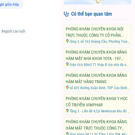
ghỉ giữa hiệp
Có thể bạn quan tâm
PHÒNG KHÁM CHUYÊN KHOA NỘI
#
người cao tuổi
TRỰC THUỘC CÔNG TY CỔ PHẦN
CÔNG NGHỆ VÀ DỊCH VỤ Y TẾ ONE
tầng 3, số 163 Hoàng Cầu, Phường Trung Liệt, Quận Đống Đa, Thành phố Hà Nội
DOCTOR
PHÒNG KHÁM CHUYÊN KHOA RĂNG
HÀM MẶT NHA KHOA YOTA - 197
TRẦN PHÚ
Diện tích 80m2 T1 tháp B tòa nhà đa năng dịch vụ thương mại 197 Trần Phú, Phường Văn Quán, Quận Hà Đông, Thành phố Hà Nội
PHÒNG KHÁM CHUYÊN KHOA RĂNG
HÀM MẶT HẰNG TRANG
số 425 đường Xuân Đỉnh, TDP Cáo Đỉnh 2, Phường Xuân Đỉnh, Quận Bắc Từ Liêm, Thành phố Hà Nội
PHÒNG KHÁM CHUYÊN KHOA Y HỌC
CỔ TRUYỀN VIMPHAR
Tầng 3 - Liền kề 4,5,6 Newhouse khu đô thị Xa La, tổ dân phố số 20, Phường Phúc La, Quận Hà Đông, Thành phố Hà Nội
PHÒNG KHÁM CHUYÊN KHOA RĂNG
HÀM MẶT TRỰC THUỘC CÔNG TY
TNHH THẨM MỸ QUỐC TẾ SAPPHIRE
Gian hàng S4 L1 02 tầng 1 tòa S04, khu đô thị Gold Mark, số 136 Hồ Tùng Mậu, Phường Phú Diễn, Quận Bắc Từ Liêm, Thành phố Hà Nội