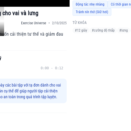
Động tác nhẹ nhàng
Có thời gian n
g cho vai và lưng
Tránh nín thở (Giữ hơi)
TỪ KHÓA
Exercise Universe
•
2/10/2025
#
12 giây
#
cường độ thấp
#
lưng
muốn cải thiện tư thế và giảm đau
ý
0:00
-
0:12
bày các bài tập với tạ đơn dành cho vai
n cụ thể để giúp người tập cải thiện
 an toàn trong quá trình tập luyện.