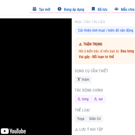
Tạo mới
Đang áp dụng
Đã lưu
Mẫu chia
MỤC TIÊU TRỊ LIỆU
Cải thiện linh hoạt / biên độ vận động
⚠️
THẬN TRỌNG
Hỏi ý kiến bác sĩ nếu bạn bị:
Đau lưng 
Vai gáy - Rối loạn tư thế
DỤNG CỤ CẦN THIẾT
🏋️
thảm
TÁC ĐỘNG CHÍNH
💪
lưng
💪
vai
THỂ LOẠI
Yoga
Giãn Cơ
⚠️ LƯU Ý KHI TẬP