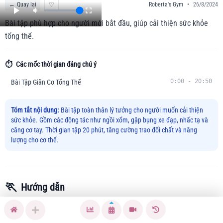
←
Quay lại
♡
Roberta's Gym
•
26/8/2024
Bài tập phù hợp cho người mới bắt đầu, giúp cải thiện sức khỏe
tổng thể.
⏱️
Các mốc thời gian đáng chú ý
0:00
-
20:50
Bài Tập Giãn Cơ Tổng Thể
Tóm tắt nội dung:
Bài tập toàn thân lý tưởng cho người muốn cải thiện
sức khỏe. Gồm các động tác như ngồi xổm, gập bụng xe đạp, nhấc tạ và
căng cơ tay. Thời gian tập 20 phút, tăng cường trao đổi chất và năng
lượng cho cơ thể.
🏃
Hướng dẫn
Bài tập này được thiết kế đặc biệt để giúp bạn khởi động cơ