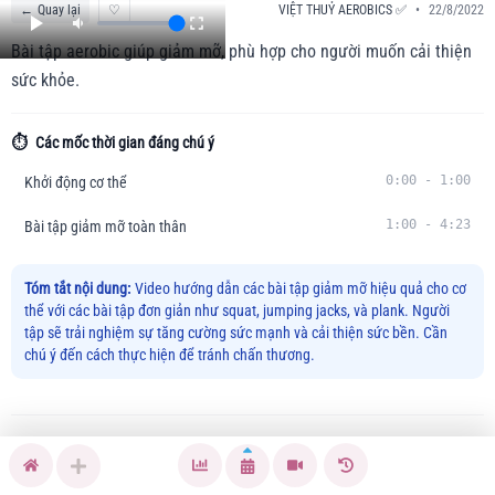
←
Quay lại
♡
VIỆT THUỶ AEROBICS ✅
•
22/8/2022
Bài tập aerobic giúp giảm mỡ, phù hợp cho người muốn cải thiện
sức khỏe.
⏱️
Các mốc thời gian đáng chú ý
0:00
-
1:00
Khởi động cơ thể
1:00
-
4:23
Bài tập giảm mỡ toàn thân
Tóm tắt nội dung:
Video hướng dẫn các bài tập giảm mỡ hiệu quả cho cơ
thể với các bài tập đơn giản như squat, jumping jacks, và plank. Người
tập sẽ trải nghiệm sự tăng cường sức mạnh và cải thiện sức bền. Cần
chú ý đến cách thực hiện để tránh chấn thương.
🏃
Hướng dẫn