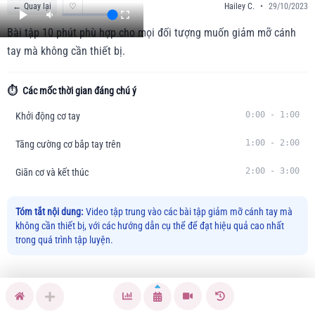
←
Quay lại
♡
Hailey C.
•
29/10/2023
Bài tập 10 phút phù hợp cho mọi đối tượng muốn giảm mỡ cánh
tay mà không cần thiết bị.
⏱️
Các mốc thời gian đáng chú ý
0:00
-
1:00
Khởi động cơ tay
1:00
-
2:00
Tăng cường cơ bắp tay trên
2:00
-
3:00
Giãn cơ và kết thúc
Tóm tắt nội dung:
Video tập trung vào các bài tập giảm mỡ cánh tay mà
không cần thiết bị, với các hướng dẫn cụ thể để đạt hiệu quả cao nhất
trong quá trình tập luyện.
🏃
Hướng dẫn