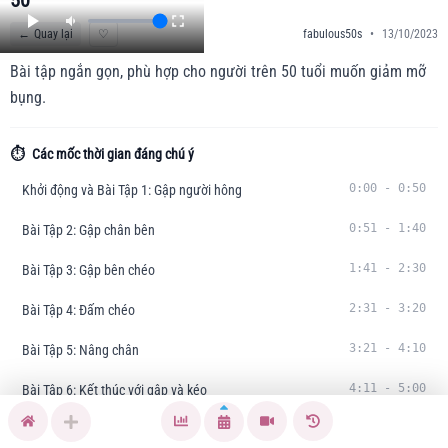
50
←
Quay lại
♡
fabulous50s
•
13/10/2023
Bài tập ngắn gọn, phù hợp cho người trên 50 tuổi muốn giảm mỡ
bụng.
⏱️
Các mốc thời gian đáng chú ý
0:00
-
0:50
Khởi động và Bài Tập 1: Gập người hông
0:51
-
1:40
Bài Tập 2: Gập chân bên
1:41
-
2:30
Bài Tập 3: Gập bên chéo
2:31
-
3:20
Bài Tập 4: Đấm chéo
3:21
-
4:10
Bài Tập 5: Nâng chân
4:11
-
5:00
Bài Tập 6: Kết thúc với gập và kéo
Tóm tắt nội dung:
Bài tập giảm mỡ bụng trong 8 phút được thiết kế cho