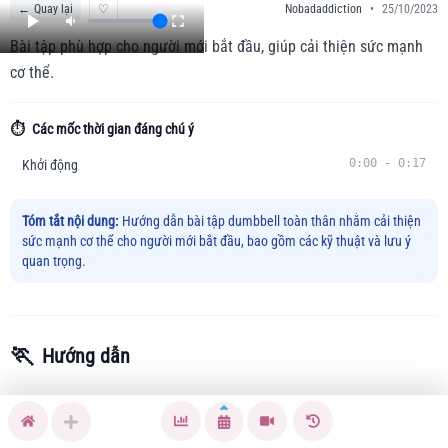
←
Quay lại
♡
Nobadaddiction
•
25/10/2023
Bài tập phù hợp cho người mới bắt đầu, giúp cải thiện sức mạnh
cơ thể.
⏱️
Các mốc thời gian đáng chú ý
0:00
-
0:17
Khởi động
Tóm tắt nội dung:
Hướng dẫn bài tập dumbbell toàn thân nhằm cải thiện
sức mạnh cơ thể cho người mới bắt đầu, bao gồm các kỹ thuật và lưu ý
quan trọng.
🏃
Hướng dẫn
Bài tập dumbbell toàn thân này giúp giải quyết vấn đề sức
mạnh yếu và sự linh hoạt kém của cơ thể ở người mới bắt