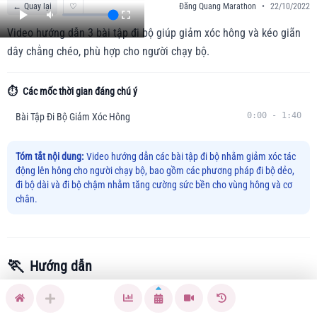
←
Quay lại
♡
Đăng Quang Marathon
•
22/10/2022
Video hướng dẫn 3 bài tập đi bộ giúp giảm xóc hông và kéo giãn
dây chằng chéo, phù hợp cho người chạy bộ.
⏱️
Các mốc thời gian đáng chú ý
0:00
-
1:40
Bài Tập Đi Bộ Giảm Xóc Hông
Tóm tắt nội dung:
Video hướng dẫn các bài tập đi bộ nhằm giảm xóc tác
động lên hông cho người chạy bộ, bao gồm các phương pháp đi bộ dẻo,
đi bộ dài và đi bộ chậm nhằm tăng cường sức bền cho vùng hông và cơ
chân.
🏃
Hướng dẫn
Bạn gặp khó khăn với đau hông hay căng cơ sau khi chạy bộ?