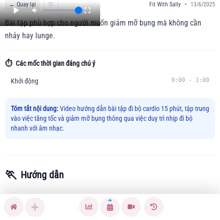
←
Quay lại
♡
Fit With Sally
•
13/6/2025
Bài tập phù hợp cho người muốn giảm mỡ bụng mà không cần
nhảy hay lunge.
⏱️
Các mốc thời gian đáng chú ý
0:00
-
1:00
Khởi động
Tóm tắt nội dung:
Video hướng dẫn bài tập đi bộ cardio 15 phút, tập trung
vào việc tăng tốc và giảm mỡ bụng thông qua việc duy trì nhịp đi bộ
nhanh với âm nhạc.
🏃
Hướng dẫn
Trong 15 phút này, bài tập đi bộ cardio giúp giảm mỡ bụng
hiệu quả. Đối với những người gặp phải tình trạng mỡ thừa