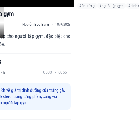
#
ăn trứng
#
người tập gym
#
dinh
ập gym
Nguyễn Bảo Bằng
•
10/9/2023
hợp cho người tập gym, đặc biệt cho
ỏe.
ý
0:00
-
0:55
 gà
hích về giá trị dinh dưỡng của trứng gà,
lesterol trong từng phần, cùng với
ho người tập gym.