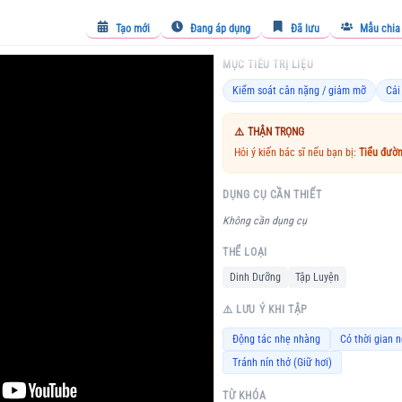
Tạo mới
Đang áp dụng
Đã lưu
Mẫu chia
MỤC TIÊU TRỊ LIỆU
Kiểm soát cân nặng / giảm mỡ
Cải
⚠️
THẬN TRỌNG
Hỏi ý kiến bác sĩ nếu bạn bị:
Tiểu đườn
DỤNG CỤ CẦN THIẾT
Không cần dụng cụ
THỂ LOẠI
Dinh Dưỡng
Tập Luyện
⚠️ LƯU Ý KHI TẬP
Động tác nhẹ nhàng
Có thời gian n
Tránh nín thở (Giữ hơi)
TỪ KHÓA