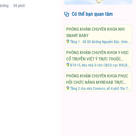
 dưỡng
#
0 phút
Có thể bạn quan tâm
PHÒNG KHÁM CHUYÊN KHOA NHI
SMART BABY
Tầng 1 - Số 80 đường Nguyễn Bặc, thôn Cương Ngô, Xã Tứ Hiệp, Huyện Thanh Trì, Thành phố Hà Nội
PHÒNG KHÁM CHUYÊN KHOA Y HỌC
CỔ TRUYỀN VIỆT Ý TRỰC THUỘC
CÔNG TY CỔ PHẦN Y KHOA CHUYÊN
BT4-15, khu nhà ở cho CBCS cục B42,B57, tổng cục V - Bộ Công an, Xã Tân Triều, Huyện Thanh Trì, Thành phố Hà Nội
TÂM
PHÒNG KHÁM CHUYÊN KHOA PHỤC
HỒI CHỨC NĂNG MYREHAB TRỰC
THUỘC CÔNG TY TNHH MỘT THÀNH
Tầng 2 tòa nhà Coninco, số 4 phố Tôn Thất Tùng, Phường Trung Tự, Quận Đống Đa, Thành phố Hà Nội
VIÊN MYREHAB CENTER