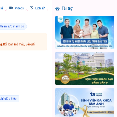
Tài trợ
 sẻ
Videos
Lịch sử
 thiện sức mạnh cơ
g, Rối loạn mỡ máu, Béo phì
ghỉ giữa hiệp