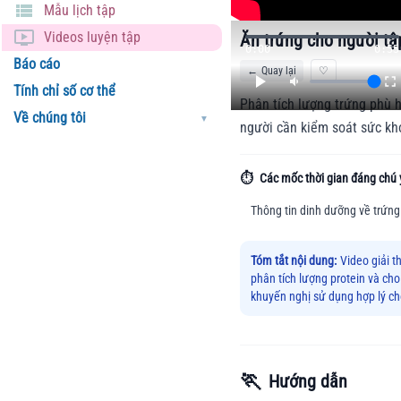
Mẫu lịch tập
Videos luyện tập
Ăn trứng cho người t
0:00
0:55
Báo cáo
←
Quay lại
♡
Tính chỉ số cơ thể
Phân tích lượng trứng phù 
Về chúng tôi
▼
người cần kiểm soát sức kh
⏱️
Các mốc thời gian đáng chú 
Thông tin dinh dưỡng về trứng
Tóm tắt nội dung:
Video giải t
phân tích lượng protein và cho
khuyến nghị sử dụng hợp lý c
🏃
Hướng dẫn