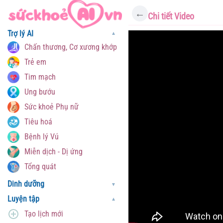
←
Chi tiết Video
Trợ lý AI
▼
Chấn thương, Cơ xương khớp
Trẻ em
Tim mạch
Ung bướu
Sức khoẻ Phụ nữ
Tiêu hoá
Bệnh lý Vú
Miễn dịch - Dị ứng
Tổng quát
Dinh dưỡng
▼
Luyện tập
▼
Tạo lịch mới