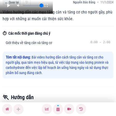
←
Quay lại
♡
Nguyễn Bảo Bằng
•
11/1/2024
Video hướng dẫn các mẹo tăng cân và tăng cơ cho người gầy, phù
hợp với những ai muốn cải thiện sức khỏe.
⏱️
Các mốc thời gian đáng chú ý
0:00
-
2:00
Giới thiệu về tăng cân và tăng cơ
Tóm tắt nội dung:
Bài video hướng dẫn cách tăng cân và tăng cơ cho
người gầy, qua tám mẹo hiệu quả, từ việc tập trung vào lượng protein và
carbohydrate đến việc lập kế hoạch ăn uống hàng ngày và sử dụng thực
phẩm bổ sung đúng cách.
🏃
Hướng dẫn
Nếu bạn là người gầy và đang tìm kiếm cách để tăng cân và