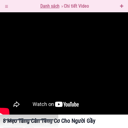
≡
Danh sách
›
Chi tiết Video
✚
8 Mẹo Tăng Cân Tăng Cơ Cho Người Gầy
0:00
10:42